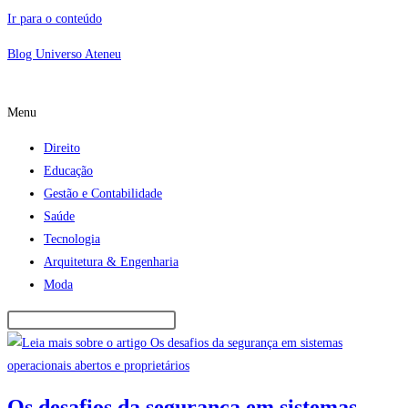
Ir para o conteúdo
Blog Universo Ateneu
Menu
Direito
Educação
Gestão e Contabilidade
Saúde
Tecnologia
Arquitetura & Engenharia
Moda
Os desafios da segurança em sistemas