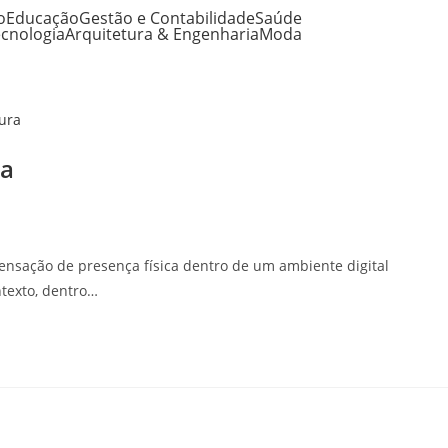
o
Educação
Gestão e Contabilidade
Saúde
cnologia
Arquitetura & Engenharia
Moda
ra
sensação de presença física dentro de um ambiente digital
ntexto, dentro…