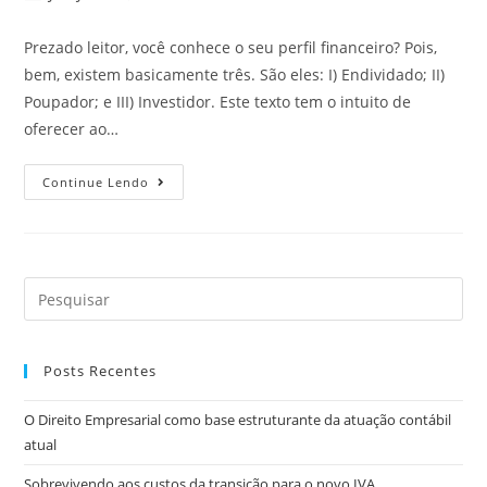
Prezado leitor, você conhece o seu perfil financeiro? Pois,
bem, existem basicamente três. São eles: I) Endividado; II)
Poupador; e III) Investidor. Este texto tem o intuito de
oferecer ao…
Continue Lendo
Posts Recentes
O Direito Empresarial como base estruturante da atuação contábil
atual
Sobrevivendo aos custos da transição para o novo IVA