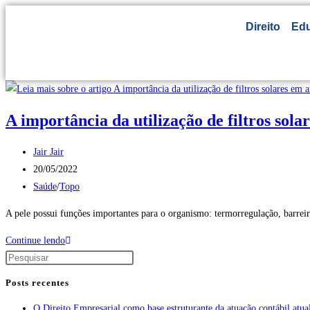
Direito
Ed
A importância da utilização de filtros sol
Jair Jair
20/05/2022
Saúde
/
Topo
A pele possui funções importantes para o organismo: termorregulação, barreir
Continue lendo
Posts recentes
O Direito Empresarial como base estruturante da atuação contábil atua