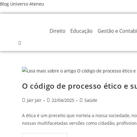
Ir
Blog Universo Ateneu
para
o
conteúdo
Direito
Educação
Gestão e Contabi
O código de processo ético e s
Autor
Post
Categoria
Jair Jair
22/04/2025
Saúde
do
publicado:
do
post:
post:
A ética é um preceito que norteia a nossa sociedade, nos
nossas multifacetadas versões como cidadão, profission