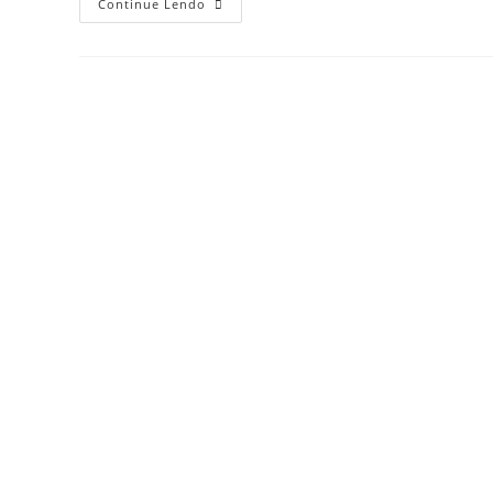
O
Continue Lendo
Código
De
Processo
Ético
E
Suas
Implicações