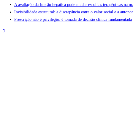
A avaliação da função hepática pode mudar escolhas terapêuticas na pr
ambiente
Invisibilidade estrutural: a discrepância entre o valor social e a aut
de
Prescrição não é privilégio: é tomada de decisão clínica fundamentada
trabalho