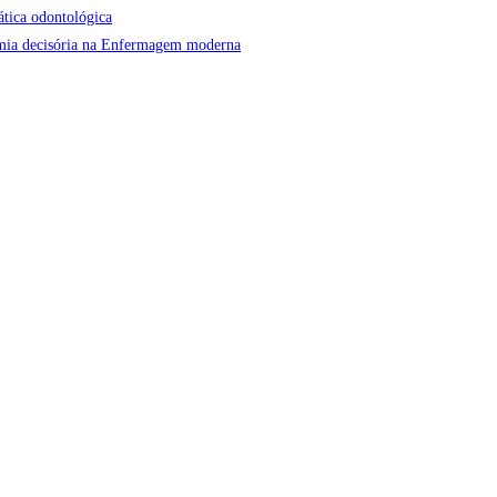
ática odontológica
onomia decisória na Enfermagem moderna