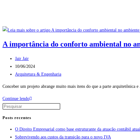
Ir
para
o
conteúdo
A importância do conforto ambiental no a
Autor
Jair Jair
do
Post
10/06/2024
post:
publicado:
Categoria
Arquitetura & Engenharia
do
Conceber um projeto abrange muito mais itens do que a parte arquitetônica e a 
post:
A
Continue lendo
importância
do
Posts recentes
conforto
O Direito Empresarial como base estruturante da atuação contábil atua
ambiental
Sobrevivendo aos custos da transição para o novo IVA
no